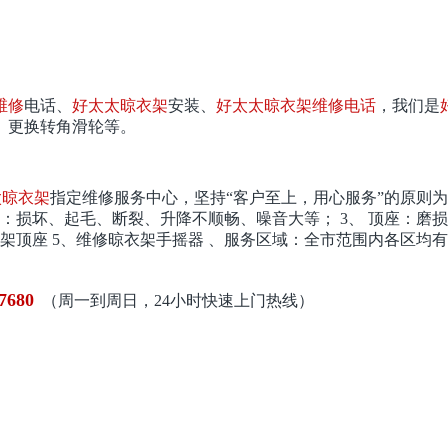
维修
电话、
好太太晾衣架
安装、
好太太晾衣架维修电话
，我们是
、更换转角滑轮等。
太晾衣架
指定维修服务中心，坚持“客户至上，用心服务”的原则
：损坏、起毛、断裂、升降不顺畅、噪音大等； 3、 顶座：磨损
衣架顶座 5、维修晾衣架手摇器 、服务区域：全市范围内各区均
-7680
（周一到周日，24小时
快速上门热线）