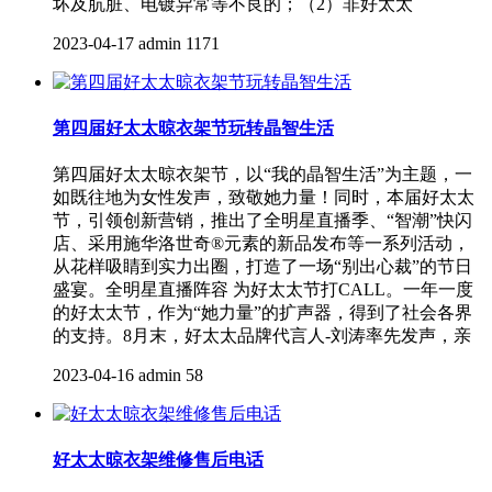
坏及肮脏、电镀异常等不良的；（2）非好太太
2023-04-17
admin
1171
第四届好太太晾衣架节玩转晶智生活
第四届好太太晾衣架节，以“我的晶智生活”为主题，一
如既往地为女性发声，致敬她力量！同时，本届好太太
节，引领创新营销，推出了全明星直播季、“智潮”快闪
店、采用施华洛世奇®元素的新品发布等一系列活动，
从花样吸睛到实力出圈，打造了一场“别出心裁”的节日
盛宴。全明星直播阵容 为好太太节打CALL。一年一度
的好太太节，作为“她力量”的扩声器，得到了社会各界
的支持。8月末，好太太品牌代言人-刘涛率先发声，亲
2023-04-16
admin
58
好太太晾衣架维修售后电话